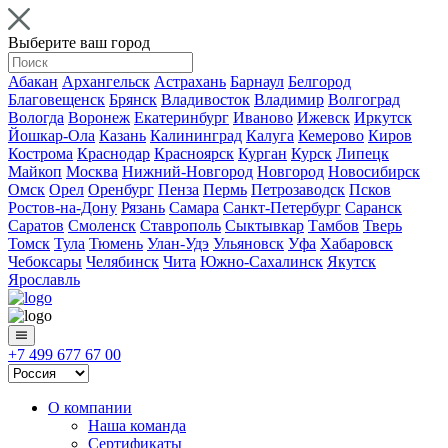
Выберите ваш город
Абакан
Архангельск
Астрахань
Барнаул
Белгород
Благовещенск
Брянск
Владивосток
Владимир
Волгоград
Вологда
Воронеж
Екатеринбург
Иваново
Ижевск
Иркутск
Йошкар-Ола
Казань
Калининград
Калуга
Кемерово
Киров
Кострома
Краснодар
Красноярск
Курган
Курск
Липецк
Майкоп
Москва
Нижний-Новгород
Новгород
Новосибирск
Омск
Орел
Оренбург
Пенза
Пермь
Петрозаводск
Псков
Ростов-на-Дону
Рязань
Самара
Санкт-Петербург
Саранск
Саратов
Смоленск
Ставрополь
Сыктывкар
Тамбов
Тверь
Томск
Тула
Тюмень
Улан-Удэ
Ульяновск
Уфа
Хабаровск
Чебоксары
Челябинск
Чита
Южно-Сахалинск
Якутск
Ярославль
+7 499 677 67 00
О компании
Наша команда
Сертификаты