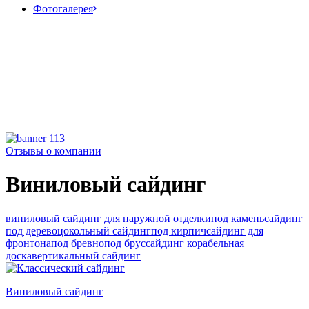
Фотогалерея
Отзывы о компании
Виниловый сайдинг
виниловый сайдинг для наружной отделки
под камень
сайдинг
под дерево
цокольный сайдинг
под кирпич
сайдинг для
фронтона
под бревно
под брус
сайдинг корабельная
доска
вертикальный сайдинг
Виниловый сайдинг