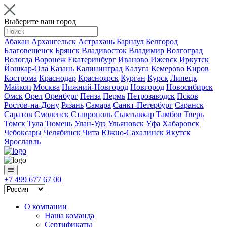
Выберите ваш город
Абакан
Архангельск
Астрахань
Барнаул
Белгород
Благовещенск
Брянск
Владивосток
Владимир
Волгоград
Вологда
Воронеж
Екатеринбург
Иваново
Ижевск
Иркутск
Йошкар-Ола
Казань
Калининград
Калуга
Кемерово
Киров
Кострома
Краснодар
Красноярск
Курган
Курск
Липецк
Майкоп
Москва
Нижний-Новгород
Новгород
Новосибирск
Омск
Орел
Оренбург
Пенза
Пермь
Петрозаводск
Псков
Ростов-на-Дону
Рязань
Самара
Санкт-Петербург
Саранск
Саратов
Смоленск
Ставрополь
Сыктывкар
Тамбов
Тверь
Томск
Тула
Тюмень
Улан-Удэ
Ульяновск
Уфа
Хабаровск
Чебоксары
Челябинск
Чита
Южно-Сахалинск
Якутск
Ярославль
+7 499 677 67 00
О компании
Наша команда
Сертификаты